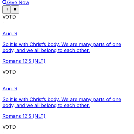
Give Now
Pause ticker
Pause ticker
⏸
⏸
VOTD
·
Aug. 9
So it is with Christ’s body. We are many parts of one
body, and we all belong to each other.
Romans 12:5 (NLT)
VOTD
·
Aug. 9
So it is with Christ’s body. We are many parts of one
body, and we all belong to each other.
Romans 12:5 (NLT)
VOTD
·